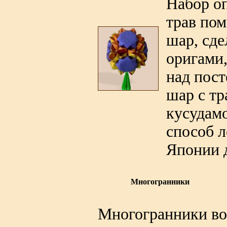
Набор о
трав по
шар, сд
оригами
над пост
шар с тр
кусудамо
способ л
Японии д
Многогранники
Многогранники во