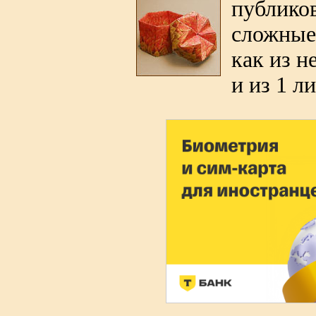
публико
сложные
как из н
и из 1 л